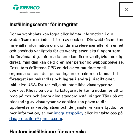
Inställningscenter för integritet
Denna webbplats kan lagra eller hämta information i din
Nu lanseras
webbläsare, mestadels i form av cookies. Din webbläsare kan
innehålla information om dig, dina preferenser eller din enhet
och används vanligtvis för att webbplatsen ska fungera som
golvfogmassan SP540
du förväntar dig. Informationen identifierar vanligtvis inte dig
direkt, men den kan ge dig en mer personlig webbupplevelse.
Dessutom är Tremco CPG en del av en multinationell
organisation och den personliga information du lämnar till
företaget kan behandlas och lagras i andra jurisdiktioner,
inklusive USA. Du kan välja att inte tillåta vissa typer av
PRODUKTNYHET / 04 april 2023
cookies. Klicka på de olika kategorirubrikerna nedan för att ta
reda på mer och ändra dina standardinställningar. Tänk på att
blockering av vissa typer av cookies kan påverka din
upplevelse av webbplatsen och de tjänster vi kan erbjuda. För
mer information, se vår
integritetspolicy
eller kontakta oss på
dataprotection@rpminc.com
.
Hantera inställningar för samtycke