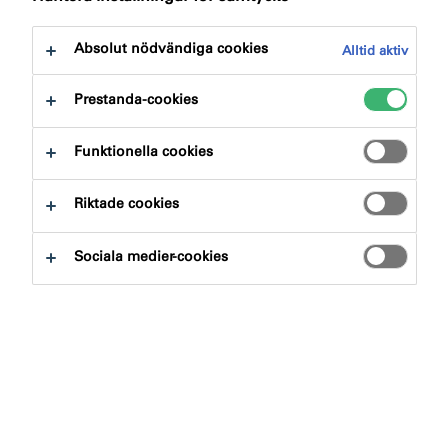
Absolut nödvändiga cookies
Alltid aktiv
Prestanda-cookies
Funktionella cookies
Riktade cookies
Sociala medier-cookies
Äntligen kan vi erbjuda en golvfog för användning till
mindre rörelsefogar till exempelvis i parkeringshus och
industrier. Golvfogmassan SP540 från systermärket
illbruck
fungerar utmärkt tillsammans med
systermärket
Flowcretes golvsystem
.